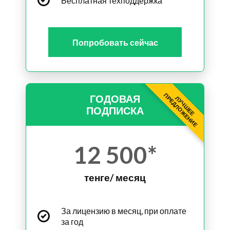
Бесплатная техподдержка
Попробовать сейчас
ПРЕДЛОЖЕНИЕ
ГОДОВАЯ
ЛУЧШЕЕ
ПОДПИСКА
12 500*
тенге/ месяц
За лицензию в месяц, при оплате
за год