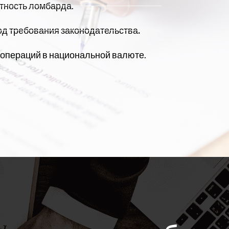
тность ломбарда.
од требования законодательства
.
 операций в национальной валюте.