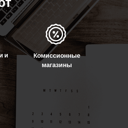
ют
и и
Комиссионные
магазины