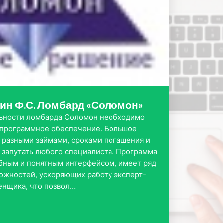
рин Ф.С. Ломбард «Соломон»
льности ломбарда Соломон необходимо
программное обеспечение. Большое
с разными займами, сроками погашения и
запутать любого специалиста. Программа
бным и понятным интерфейсом, имеет ряд
ожностей, ускоряющих работу эксперт-
енщика, что позвол…