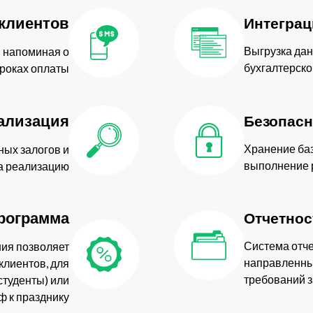
клиентов
Интеграц
Выгрузка дан
 напоминая о
бухгалтерско
роках оплаты
ализация
Безопасн
Хранение ба
ых залогов и
выполнение 
на реализацию
рограмма
Отчетнос
Система отче
ния позволяет
направленных
клиентов, для
требований 
студенты) или
ф к празднику