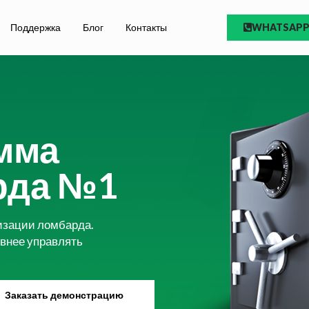
Поддержка
Блог
Контакты
WHATSAP
мма
рда №1
тизации ломбарда.
внее управлять
Заказать демонстрацию