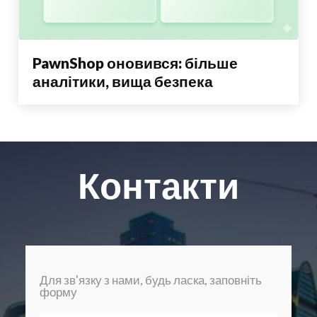
PawnShop оновився: більше
аналітики, вища безпека
Контакти
Для зв'язку з нами, будь ласка, заповніть
форму