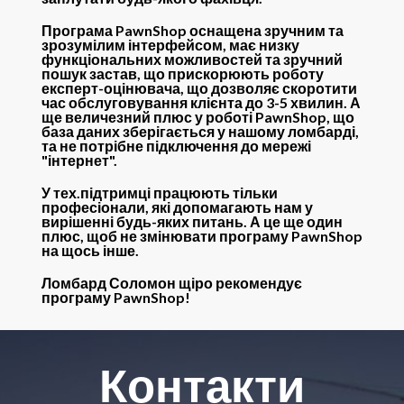
Програма PawnShop оснащена зручним та
зрозумілим інтерфейсом, має низку
функціональних можливостей та зручний
пошук застав, що прискорюють роботу
експерт-оцінювача, що дозволяє скоротити
час обслуговування клієнта до 3-5 хвилин. А
ще величезний плюс у роботі PawnShop, що
база даних зберігається у нашому ломбарді,
та не потрібне підключення до мережі
"інтернет".
У тех.підтримці працюють тільки
професіонали, які допомагають нам у
вирішенні будь-яких питань. А це ще один
плюс, щоб не змінювати програму PawnShop
на щось інше.
Ломбард Соломон щіро рекомендує
програму PawnShop!
Контакти