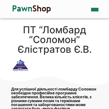
ПТ “Ломбард
“Соломон”
Єлістратов Є.В.
Для успішної діяльності ломбарду Соломон
необхідне професійне програмне
забезпечення. Велика кількість клієнтів, з
різними сумами позик та термінами
погашення та заборгованостями може
заплутати будь-якого фахівця.