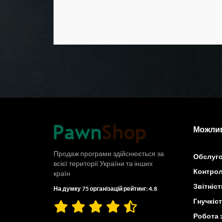
Можлив
Продаж програми здійснюється за
Обслуго
всієї території України та інших
Контрол
країн
Звітніст
На думку 75 організацій рейтинг: 4.8
Гнучкіс
Робота 