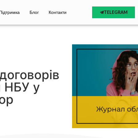
Підтримка
Блог
Контакти
TELEGRAM
договорів
 НБУ у
op