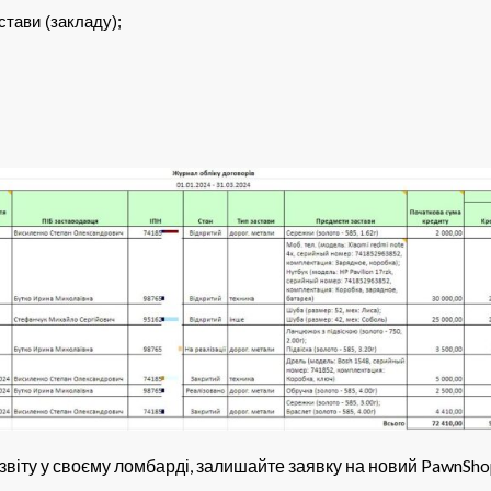
тави (закладу); 
 звіту у своєму ломбарді, залишайте заявку на новий PawnSho