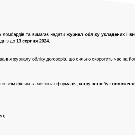
о ломбардів та вимагає надати 
журнал обліку укладених і ви
днів до 
13 серпня 2024.
ння журналу обліку договорів, що сильно скоротить час на його 
о всім філіям та містить інформація, котру потребує 
положенн
); 