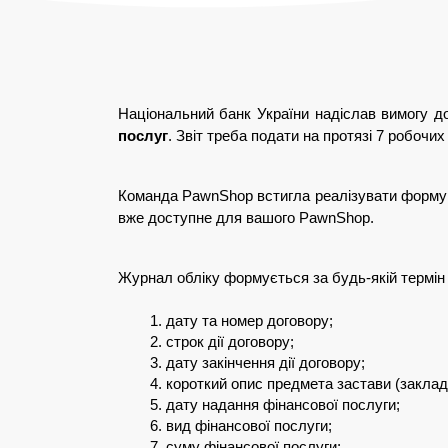
Національний банк України надіслав вимогу д
послуг
. Звіт треба подати на протязі 7 робочих 
Команда PawnShop встигла реалізувати формува
вже доступне для вашого PawnShop.
Журнал обліку формується за будь-якій термін п
дату та номер договору;
строк дії договору; 
дату закінчення дії договору; 
короткий опис предмета застави (закладу
дату надання фінансової послуги; 
вид фінансової послуги; 
суму фінансової послуги; 