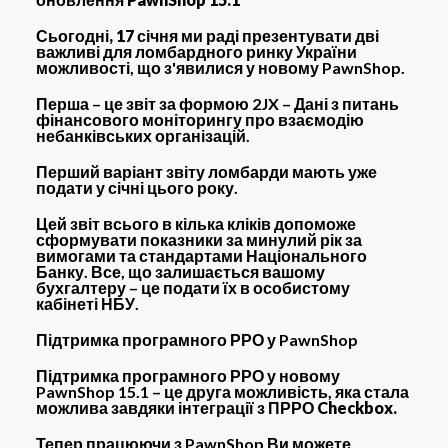
Сьогодні, 17
січня ми раді презентувати дві
важливі для ломбардного ринку України
можливості, що з'явилися у новому PawnShop.
Перша – це звіт за формою 2JX – Дані з питань
фінансового моніторингу про взаємодію
небанківських організацій.
Перший варіант звіту ломбарди мають уже
подати у січні цього року.
Цей звіт всього в кілька кліків допоможе
сформувати показники за минулий рік за
вимогами та стандартами Національного
Банку. Все, що залишається вашому
бухгалтеру – це подати їх в особистому
кабінеті НБУ.
Підтримка програмного РРО у PawnShop
Підтримка програмного РРО у новому
PawnShop 15.1 – це друга можливість, яка стала
можлива завдяки інтеграції з
ПРРО Checkbox.
Тепер працюючи з PawnShop Ви можете