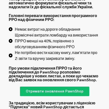
автоматично формувати фіскальні чеки та
надсилати їх до фіскальної служби України.
Головні переваги
використання
програмного
РРО
над фізичним РРО:
Немає витрат на дороге обладнання
Щомісячні витрати ломбарду на використання
ПРРО менші на 40%, порівняно з
обслуговуванням фізичного РРО
Не потрібно вести касову книгу, пам'ятати про
Z-звіти та вручну закривати зміну.
Про умови підключення ПРРО та його
підключення до PawnShop розповімо
докладніше у нових листах, а поки що чекаємо
від Вас заявок на оновлення свого PawnShop.
Отримати оновлення PawnShop
За традицією, всім користувачам з ліцензією
"
Підписка
" новий PawnShop дістається