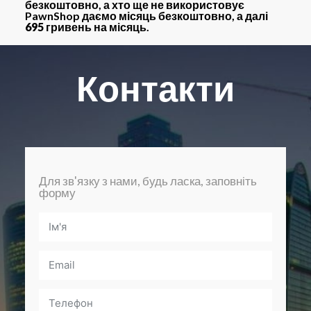
безкоштовно
, а хто ще не використовує
PawnShop даємо місяць
безкоштовно
, а далі
695 гривень
на місяць.
Контакти
Для зв'язку з нами, будь ласка, заповніть
форму