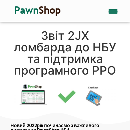
Звіт 2JX
ломбарда до НБУ
та підтримка
програмного РРО
Новий
2022
рік починаємо з важливого
оновлення
PawnShop 15.1