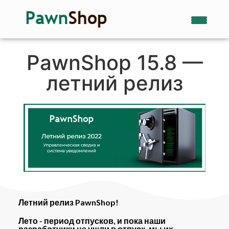
PawnShop 15.8 —
летний релиз
Летний релиз PawnShop!
Лето - период отпусков, и пока наши
разработчики не ушли в отпуск, мы их