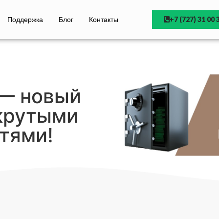
Поддержка
Блог
Контакты
+7 (727) 31 00 
 — новый
крутыми
тями!