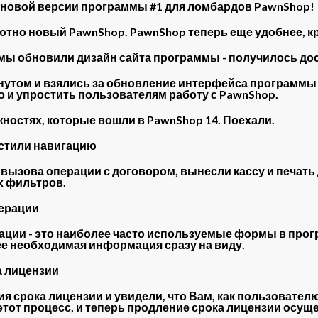
з новой версии программы #1 для ломбардов PawnShop!
тно новый PawnShop. PawnShop теперь еще удобнее, кр
 мы обновили дизайн сайта программы - получилось до
нутом и взялись за обновление интерфейса программы 
о и упростить пользователям работу с PawnShop.
ностях, которые вошли в PawnShop 14. Поехали.
остили навигацию
вызова операции с договором, вынесли кассу и печать 
х фильтров.
перации
ации - это наиболее часто используемые формы в прог
ее необходимая информация сразу на виду.
а лицензии
срока лицензии и увидели, что Вам, как пользователю,
тот процесс, и теперь продление срока лицензии осущ