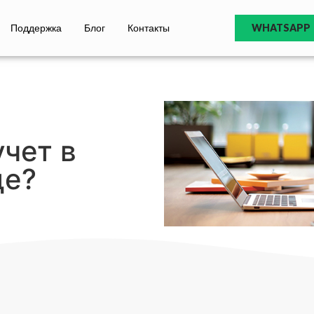
Поддержка
Блог
Контакты
WHATSAPP
учет в
де?