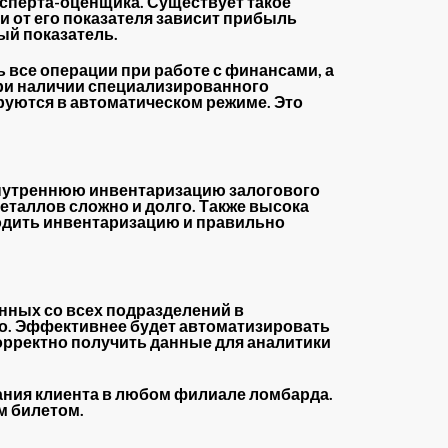
ксперта-оценщика. Существует такое
 от его показателя зависит прибыль
ый показатель.
 все операции при работе с финансами, а
 при наличии специализированного
руются в автоматическом режиме. Это
 внутреннюю инвентаризацию залогового
таллов сложно и долго. Также высока
водить инвентаризацию и правильно
анных со всех подразделений в
но. Эффективнее будет автоматизировать
орректно получить данные для аналитики
ания клиента в любом филиале ломбарда.
м билетом.