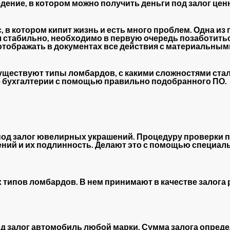
дение, в котором можно получить деньги под залог ценн
 в котором кипит жизнь и есть много проблем. Одна из 
л стабильно, необходимо в первую очередь позаботить
 отображать в документах все действия с материальны
 существуют типы ломбардов, с какими сложностями ста
ие бухгалтерии с помощью правильно подобранного ПО.
 залог ювелирных украшений. Процедуру проверки пр
ний и их подлинность. Делают это с помощью специаль
 типов ломбардов. В нем принимают в качестве залога
д залог автомобиль любой марки. Сумма залога определя