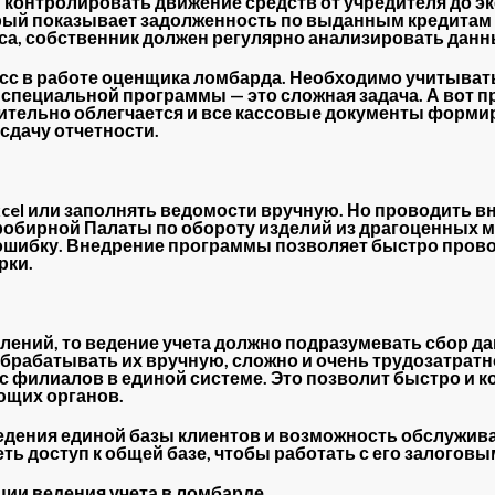
 контролировать движение средств от учредителя до э
орый показывает задолженность по выданным кредитам и
са, собственник должен регулярно анализировать данн
сс в работе оценщика ломбарда. Необходимо учитывать
Без специальной программы — это сложная задача. А вот
ительно облегчается и все кассовые документы форми
сдачу отчетности.
Excel или заполнять ведомости вручную. Но проводить
обирной Палаты по обороту изделий из драгоценных ме
т ошибку. Внедрение программы позволяет быстро про
рки.
лений, то ведение учета должно подразумевать сбор д
брабатывать их вручную, сложно и очень трудозатрат
 филиалов в единой системе. Это позволит быстро и к
ющих органов.
едения единой базы клиентов и возможность обслужив
ть доступ к общей базе, чтобы работать с его залоговы
ии ведения учета в ломбарде