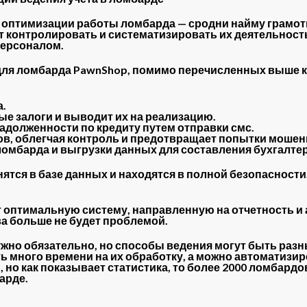
оптимизации работы ломбарда — сродни найму грамотн
т контролировать и систематизировать их деятельность
персоналом.
 для ломбарда PawnShop, помимо перечисленных выше 
а.
ые залоги и выводит их на реализацию.
задолженности по кредиту путем отправки смс.
ов, облегчая контроль и предотвращает попытки мошен
 ломбарда и выгрузки данных для составления бухгалте
нятся в базе данных и находятся в полной безопасности
т оптимальную систему, направленную на отчетность и 
а больше не будет проблемой.
ужно обязательно, но способы ведения могут быть раз
ь много времени на их обработку, а можно автоматизи
, но как показывает статистика, то более 2000 ломбар
арде.