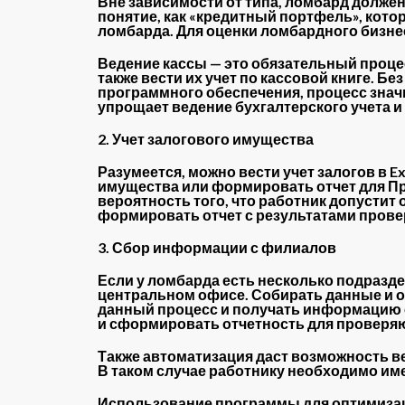
Вне зависимости от типа, ломбард должен
понятие, как «кредитный портфель», кот
ломбарда. Для оценки ломбардного бизне
Ведение кассы — это обязательный проце
также вести их учет по кассовой книге. 
программного обеспечения, процесс знач
упрощает ведение бухгалтерского учета и 
2. Учет залогового имущества
Разумеется, можно вести учет залогов в 
имущества или формировать отчет для Пр
вероятность того, что работник допусти
формировать отчет с результатами прове
3. Сбор информации с филиалов
Если у ломбарда есть несколько подразде
центральном офисе. Собирать данные и о
данный процесс и получать информацию с
и сформировать отчетность для проверя
Также автоматизация даст возможность в
В таком случае работнику необходимо име
Использование программы для оптимизац